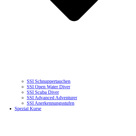
SSI Schnuppertauchen
SSI Open Water Diver
SSI Scuba Diver
SSI Advanced Adventurer
SSI Anerkennungsstufen
Spezial Kurse